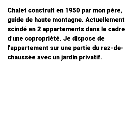
Chalet construit en 1950 par mon père,
guide de haute montagne. Actuellement
scindé en 2 appartements dans le cadre
d'une copropriété. Je dispose de
l'appartement sur une partie du rez-de-
chaussée avec un jardin privatif.
Appartement entièrement rénové dans le
style savoyard par notre voisin menuisier,
spécialiste de la rénovation. Nous le
souhaitions "cosy" et agréable afin d'être
à la hauteur de son emplacement
exceptionnel à Chamonix. Classé 2
étoiles. Capacité d'hébergement de 2 à 4
pers