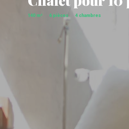
Chalet pour 10
140 m²
6 pièces
4 chambres