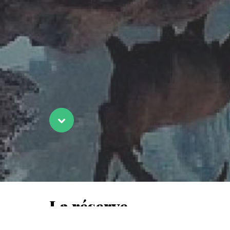
Scroll
La réserve
Près du 
récente 