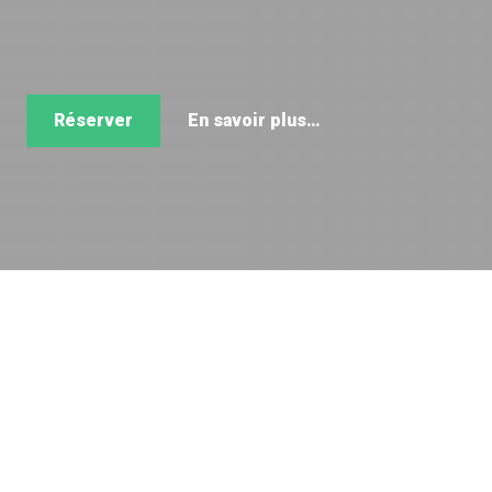
Réserver
En savoir plus…
Appartement "L'M" dans un chalet de
1970, salon avec 1 canapé convertible 2
personnes, télévision, cuisine fermée
avec four, lave vaisselle, salle de bain, wc.
1 chambre avec 2 lits 1 personne, 1