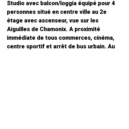
Studio avec balcon/loggia équipé pour 4
personnes situé en centre ville au 2e
étage avec ascenseur, vue sur les
Aiguilles de Chamonix. A proximité
immédiate de tous commerces, cinéma,
centre sportif et arrêt de bus urbain. Au
départ de toutes randonnées. Accès
direct au domaine du Brévent par téléski
du Savoy.
Coin cuisine, équipement standard, lave-vaisselle et
réfrigérateur avec conservateur surgelés - linge de
maison non compris.
Table, deux chaises + deux tabourets, TV + lecteur DVD
avec port USB, radio avec lecteur CD avec port USB et
jack audio (câble non disponible).