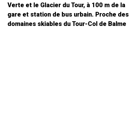
Verte et le Glacier du Tour, à 100 m de la
gare et station de bus urbain. Proche des
domaines skiables du Tour-Col de Balme
et des Grands-Montets.
Équipements
- Cuisine : lave vaisselle, lave linge, plaque induction,
micro-ondes, four, réfrigérateur/congélateur, cafetière,
grille pain, appareil à fondue etc.
- Salon/séjour : 1 canapé lit, table basse, coin repas
- Chambre 1 : Lit double avec placards et salle de bain
attenante avec baignoire et WC
- Chambre 2 : Un lit superposé (2 couchages) et un lit
tiroir (1 couchage), placards avec penderie
- Sanitaires : Une deuxième salle de bain avec baignoire
et WC
- Autres : 2 balcons