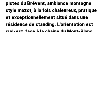
pistes du Brévent, ambiance montagne
style mazot, à la fois chaleureux, pratique
et exceptionnellement situé dans une
résidence de standing. L'orientation est
sud-est, face à la chaine du Mont-Blanc
avec comme premier plan un parc arboré.
La baie vitrée fait toute la largeur du
studio donnant sur le balcon sans vis-à-
vis.
Généralités