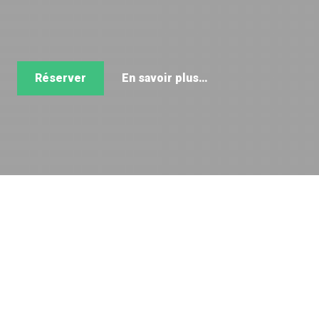
Réserver
En savoir plus…
Appartement "L'M" dans un chalet de
1970, salon avec 1 canapé convertible 2
personnes, télévision, cuisine fermée
avec four, lave vaisselle, salle de bain, wc.
1 chambre avec 2 lits 1 personne, 1