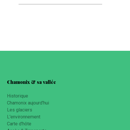
Chamonix & sa vallée
Historique
Chamonix aujourd'hui
Les glaciers
L'environnement
Carte d'hôte