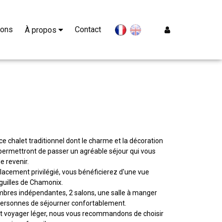
ions
Contact
Se Conne
À propos
en
fr
e chalet traditionnel dont le charme et la décoration
ermettront de passer un agréable séjour qui vous
e revenir.
acement privilégié, vous bénéficierez d'une vue
iguilles de Chamonix.
mbres indépendantes, 2 salons, une salle à manger
personnes de séjourner confortablement.
t voyager léger, nous vous recommandons de choisir