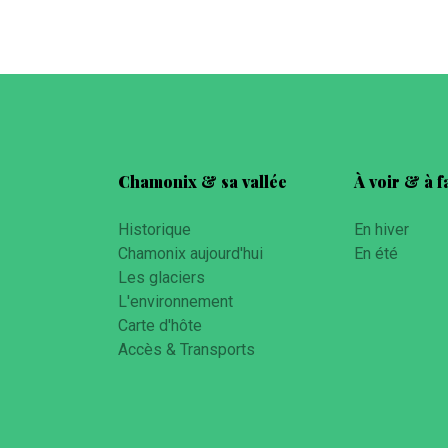
Chamonix & sa vallée
À voir & à f
Historique
En hiver
Chamonix aujourd'hui
En été
Les glaciers
L'environnement
Carte d'hôte
Accès & Transports