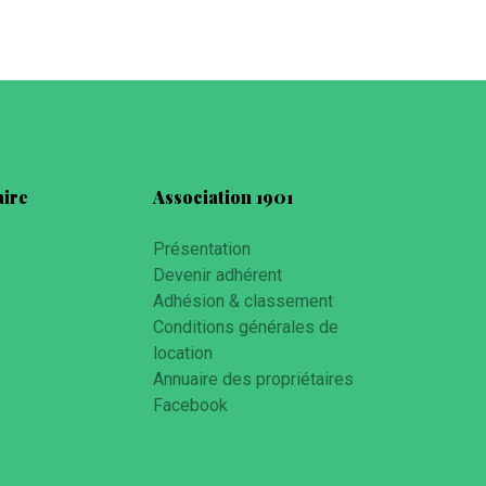
aire
Association 1901
Présentation
Devenir adhérent
Adhésion & classement
Conditions générales de
location
Annuaire des propriétaires
Facebook